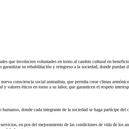
ciales que involucren voluntades en torno al cambio cultural en benefici
n garantizar su rehabilitación y reingreso a la sociedad, donde puedan 
na nueva consciencia social animalista, que permita crear climas armóni
al y valores éticos en torno a su labor, que garanticen el respeto inter
 no humanos, donde cada integrante de la sociedad se haga partícipe de
servicios, en pos del mejoramiento de las condiciones de vida de los a