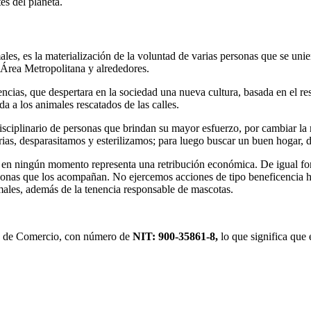
es del planeta.
les, es la materialización de la voluntad de varias personas que se unie
 Área Metropolitana y alrededores.
cias, que despertara en la sociedad una nueva cultura, basada en el res
a a los animales rescatados de las calles.
sciplinario de personas que brindan su mayor esfuerzo, por cambiar la re
ias, desparasitamos y esterilizamos; para luego buscar un buen hogar, d
o en ningún momento representa una retribución económica. De igual for
ersonas que los acompañan. No ejercemos acciones de tipo beneficencia 
imales, además de la tenencia responsable de mascotas.
 de Comercio, con número de
NIT: 900-35861-8,
lo que significa q