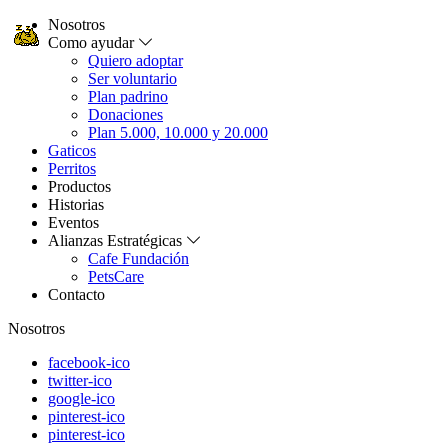
Nosotros
Como ayudar
Quiero adoptar
Ser voluntario
Plan padrino
Donaciones
Plan 5.000, 10.000 y 20.000
Gaticos
Perritos
Productos
Historias
Eventos
Alianzas Estratégicas
Cafe Fundación
PetsCare
Contacto
Nosotros
facebook-ico
twitter-ico
google-ico
pinterest-ico
pinterest-ico