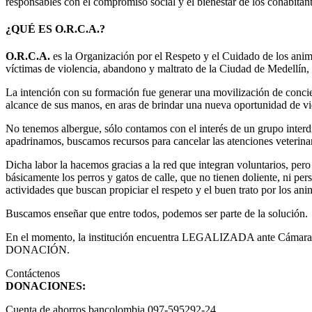
responsables con el compromiso social y el bienestar de los cohabitant
¿QUÉ ES O.R.C.A.?
O.R.C.A.
es la Organización por el Respeto y el Cuidado de los anima
víctimas de violencia, abandono y maltrato de la Ciudad de Medellín,
La intención con su formación fue generar una movilización de concien
alcance de sus manos, en aras de brindar una nueva oportunidad de vid
No tenemos albergue, sólo contamos con el interés de un grupo interdi
apadrinamos, buscamos recursos para cancelar las atenciones veterinar
Dicha labor la hacemos gracias a la red que integran voluntarios, per
básicamente los perros y gatos de calle, que no tienen doliente, ni p
actividades que buscan propiciar el respeto y el buen trato por los an
Buscamos enseñar que entre todos, podemos ser parte de la solución.
En el momento, la institución encuentra LEGALIZADA ante Cámara
DONACIÓN.
Contáctenos
DONACIONES:
Cuenta de ahorros bancolombia 097-595292-24