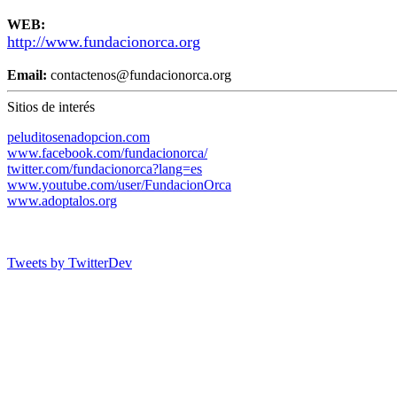
WEB:
http://www.fundacionorca.org
Email:
contactenos@fundacionorca.org
Sitios de interés
peluditosenadopcion.com
www.facebook.com/fundacionorca/
twitter.com/fundacionorca?lang=es
www.youtube.com/user/FundacionOrca
www.adoptalos.org
Tweets by TwitterDev