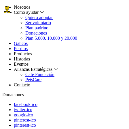
Nosotros
Como ayudar
Quiero adoptar
Ser voluntario
Plan padrino
Donaciones
Plan 5.000, 10.000 y 20.000
Gaticos
Perritos
Productos
Historias
Eventos
Alianzas Estratégicas
Cafe Fundación
PetsCare
Contacto
Donaciones
facebook-ico
twitter-ico
google-ico
pinterest-ico
pinterest-ico